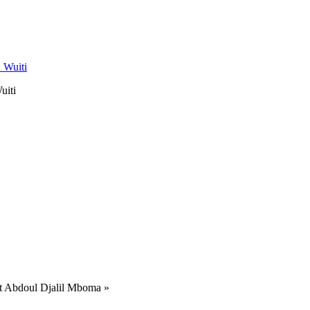
uiti
st Abdoul Djalil Mboma »