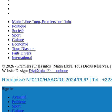
Matin Libre Togo, Premiers sur l’info
Politique
Société
Sport
Culture
Économie
Togo Diaspora
Faits Divers
International
© 2026 - Premiers sur les infos | Matin Libre. Tous Droits Réservés.
Website Design:
DigitXplus Francophone
Récépissé N°0110/HAAC/01-2024/PL/P | Tel : +228 
Sign in
Actualité
Politique
Sport
Culture