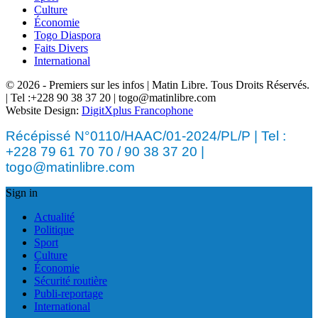
Culture
Économie
Togo Diaspora
Faits Divers
International
© 2026 - Premiers sur les infos | Matin Libre. Tous Droits Réservés.
| Tel :+228 90 38 37 20 | togo@matinlibre.com
Website Design:
DigitXplus Francophone
Récépissé N°0110/HAAC/01-2024/PL/P | Tel :
+228 79 61 70 70 / 90 38 37 20 |
togo@matinlibre.com
Sign in
Actualité
Politique
Sport
Culture
Économie
Sécurité routière
Publi-reportage
International