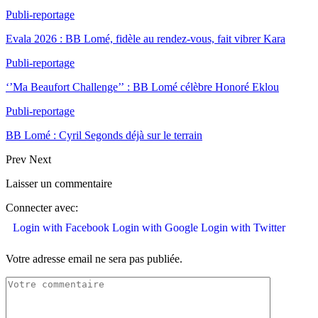
Publi-reportage
Evala 2026 : BB Lomé, fidèle au rendez-vous, fait vibrer Kara
Publi-reportage
‘’Ma Beaufort Challenge’’ : BB Lomé célèbre Honoré Eklou
Publi-reportage
BB Lomé : Cyril Segonds déjà sur le terrain
Prev
Next
Laisser un commentaire
Connecter avec:
Login with Facebook
Login with Google
Login with Twitter
Votre adresse email ne sera pas publiée.