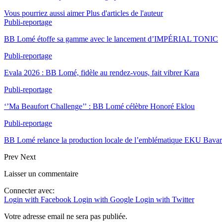
Vous pourriez aussi aimer
Plus d'articles de l'auteur
Publi-reportage
BB Lomé étoffe sa gamme avec le lancement d’IMPÉRIAL TONIC
Publi-reportage
Evala 2026 : BB Lomé, fidèle au rendez-vous, fait vibrer Kara
Publi-reportage
‘’Ma Beaufort Challenge’’ : BB Lomé célèbre Honoré Eklou
Publi-reportage
BB Lomé relance la production locale de l’emblématique EKU Bavar
Prev
Next
Laisser un commentaire
Connecter avec:
Login with Facebook
Login with Google
Login with Twitter
Votre adresse email ne sera pas publiée.