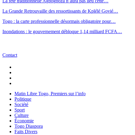
La fête traditionnelle Agbogboza n’aura pas lieu cette…
La Grande Retrouvaille des ressortissants de Kplélé Govié…
Togo : la carte professionnelle désormais obligatoire pour…
Inondations : le gouvernement débloque 1,14 milliard FCFA…
Contact
Matin Libre Togo, Premiers sur l’info
Politique
Société
Sport
Culture
Économie
Togo Diaspora
Faits Divers