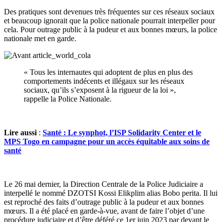
Des pratiques sont devenues très fréquentes sur ces réseaux sociaux
et beaucoup ignorait que la police nationale pourrait interpeller pour
cela. Pour outrage public à la pudeur et aux bonnes mœurs, la police
nationale met en garde.
« Tous les internautes qui adoptent de plus en plus des
comportements indécents et illégaux sur les réseaux
sociaux, qu’ils s’exposent à la rigueur de la loi »,
rappelle la Police Nationale.
Lire aussi
:
Santé : Le synphot, l’ISP Solidarity Center et le
MPS Togo en campagne pour un accès équitable aux soins de
santé
Le 26 mai dernier, la Direction Centrale de la Police Judiciaire a
interpellé le nommé DZOTSI Kossi Elikplim alias Bobo perita. Il lui
est reproché des faits d’outrage public à la pudeur et aux bonnes
mœurs. Il a été placé en garde-à-vue, avant de faire l’objet d’une
procédure judiciaire et d’être déféré ce 1er juin 2023 par devant le