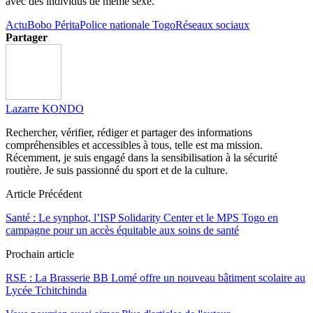
avec des individus de même sexe.
Actu
Bobo Périta
Police nationale Togo
Réseaux sociaux
Partager
Lazarre KONDO
Rechercher, vérifier, rédiger et partager des informations
compréhensibles et accessibles à tous, telle est ma mission.
Récemment, je suis engagé dans la sensibilisation à la sécurité
routière. Je suis passionné du sport et de la culture.
Article Précédent
Santé : Le synphot, l’ISP Solidarity Center et le MPS Togo en
campagne pour un accès équitable aux soins de santé
Prochain article
RSE : La Brasserie BB Lomé offre un nouveau bâtiment scolaire au
Lycée Tchitchinda