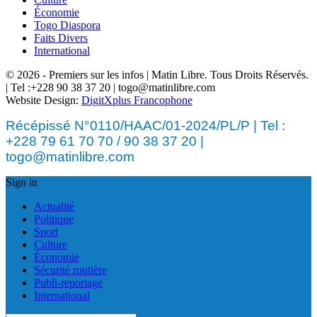
Économie
Togo Diaspora
Faits Divers
International
© 2026 - Premiers sur les infos | Matin Libre. Tous Droits Réservés.
| Tel :+228 90 38 37 20 | togo@matinlibre.com
Website Design:
DigitXplus Francophone
Récépissé N°0110/HAAC/01-2024/PL/P | Tel :
+228 79 61 70 70 / 90 38 37 20 |
togo@matinlibre.com
Sign in
Actualité
Politique
Sport
Culture
Économie
Sécurité routière
Publi-reportage
International