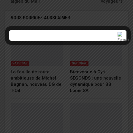
aigles du Mali
voyageurs
VOUS POURRIEZ AUSSI AIMER
NATIONAL
NATIONAL
La feuille de route
Bienvenue à Cyril
ambitieuse de Michel
SEGONDS : une nouvelle
Bagnah, nouveau DG de
dynamique pour BB
T-Oil
Lomé SA