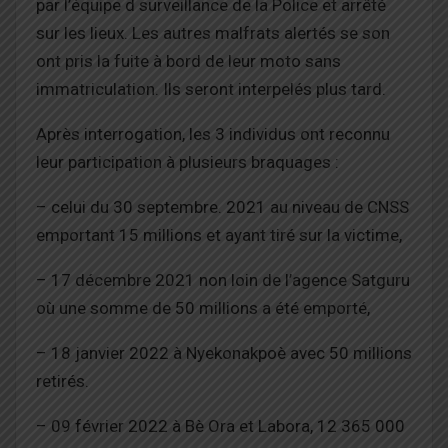
par l’équipe d surveillance de la Police et arrêté
sur les lieux. Les autres malfrats alertés se son
ont pris la fuite à bord de leur moto sans
immatriculation. Ils seront interpelés plus tard.
Après interrogation, les 3 individus ont reconnu
leur participation à plusieurs braquages :
– celui du 30 septembre. 2021 au niveau de CNSS
emportant 15 millions et ayant tiré sur la victime,
– 17 décembre 2021 non loin de l’agence Satguru
où une somme de 50 millions a été emporté,
– 18 janvier 2022 à Nyekonakpoè avec 50 millions
retirés.
– 09 février 2022 à Bè Ora et Labora, 12 365 000