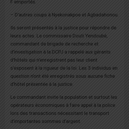
F emportés.
– D’autres coups à Nyekonakpoe et Agbadahonou.
Ils seront présentés à la justice pour répondre de
leurs actes. Le commissaire Douti Yendoubé,
commandant de brigade de recherche et
d’investigation à la DCPJ a rappelé aux gérants
d’hôtels qui n’enregistrent pas leur client
s’exposent à la rigueur de la loi. Les 3 individus en
question n’ont été enregistrés sous aucune fiche
d’hôtel présentée à la justice.
Le commandant invite la population et surtout les
opérateurs économiques à faire appel à la police
lors des transactions nécessitant le transport
d’importantes sommes d’argent.