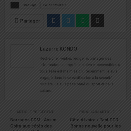
Braquage
Police Nationale
Partager
Lazarre KONDO
Rechercher, vérifier, rédiger et partager des
informations compréhensibles et accessibles à
tous, telle est ma mission. Récemment, je suis
engagé dans la sensibilisation à la sécurité
routière. Je suis passionné du sport et de la
culture.
ARTICLE PRÉCÉDENT
PROCHAIN ARTICLE
Barrages CDM : Assimi
Côte d'Ivoire / Test PCR :
Goita aux côtés des
Bonne nouvelle pour les