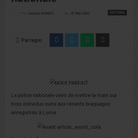
NATIONAL
Au
25 Mar 2022
Par
Lazarre KONDO
Partager
La police nationale vient de mettre la main sur
trois individus suite aux récents braquages
enregistrés à Lomé.