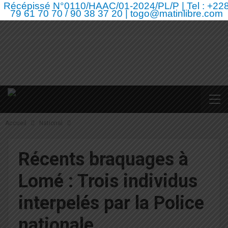
Récépissé N°0110/HAAC/01-2024/PL/P | Tel : +22
79 61 70 70 / 90 38 37 20 | togo@matinlibre.com
Accueil
National
Récents braquages à
Lomé : Trois individus
interpelés par la Police
nationale