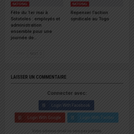
NATIONAL
NATIONAL
Fête du 1er mai à
Repenser l’action
Sototoles : employés et
syndicale au Togo
administration
ensemble pour une
journée de…
PREV
NEXT
LAISSER UN COMMENTAIRE
Connecter avec:
Login With Facebook
Login With Google
Login With Twitter
Votre adresse email ne sera pas publiée.