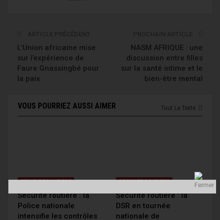
ARTICLE PRÉCÉDENT
PROCHAIN ARTICLE
L’Union africaine mise
NASM AFRIQUE : une
sur l’expérience de
discussion entre filles
Faure Gnassingbé pour
sur la santé intime et le
la paix
bien-être mental
VOUS POURRIEZ AUSSI AIMER
Tout Le Texte
SÉCURITÉ ROUTIÈRE
SÉCURITÉ ROUTIÈRE
Sécurité routière : la
Sécurité routière : la
Police nationale
DSR en tournée
intensifie les contrôles
nationale de