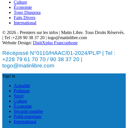
Culture
Économie
Togo Diaspora
Faits Divers
International
© 2026 - Premiers sur les infos | Matin Libre. Tous Droits Réservés.
| Tel :+228 90 38 37 20 | togo@matinlibre.com
Website Design:
DigitXplus Francophone
Récépissé N°0110/HAAC/01-2024/PL/P | Tel :
+228 79 61 70 70 / 90 38 37 20 |
togo@matinlibre.com
Sign in
Actualité
Politique
Sport
Culture
Économie
Sécurité routière
Publi-reportage
International