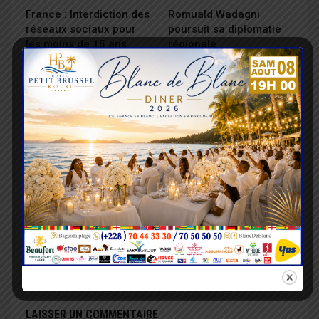
France : Interdiction des
Romuald Wadagni
réseaux sociaux pour
poursuit sa diplomatie
les moins de 15 ans
régionale
INTERNATIONAL
INTERNATIONAL
« Je n’utiliserai pas
Bénin : Romuald
cette responsabilité
Wadagni tend la main à
pour organiser le chaos
l’AES
institutionnel,…
PREV
NEXT
LAISSER UN COMMENTAIRE