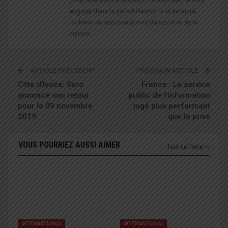
engagé dans la sensibilisation à la sécurité
routière. Je suis passionné du sport et de la
culture.
ARTICLE PRÉCÉDENT
PROCHAIN ARTICLE
Côte d’Ivoire: Soro
France : Le service
annonce son retour
public de l’information
pour le 09 novembre
jugé plus performant
2019
que le privé
VOUS POURRIEZ AUSSI AIMER
Tout Le Texte
INTERNATIONAL
INTERNATIONAL