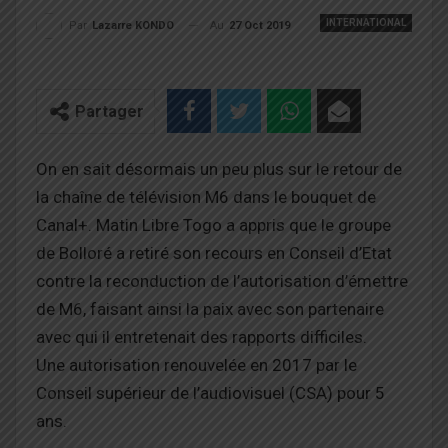
INTERNATIONAL
Au
27 Oct 2019
Par
Lazarre KONDO
Partager
On en sait désormais un peu plus sur le retour de
la chaîne de télévision M6 dans le bouquet de
Canal+. Matin Libre Togo a appris que le groupe
de Bolloré a retiré son recours en Conseil d’Etat
contre la reconduction de l’autorisation d’émettre
de M6, faisant ainsi la paix avec son partenaire
avec qui il entretenait des rapports difficiles.
Une autorisation renouvelée en 2017 par le
Conseil supérieur de l’audiovisuel (CSA) pour 5
ans.