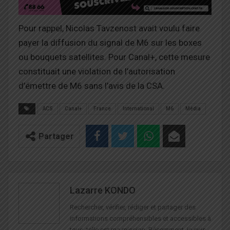
Pour rappel, Nicolas Tavzenost avait voulu faire
payer la diffusion du signal de M6 sur les boxes
ou bouquets satellites. Pour Canal+, cette mesure
constituait une violation de l’autorisation
d’émettre de M6 sans l’avis de la CSA.
ACS
Canal+
France
International
M6
Média
Partager
Lazarre KONDO
Rechercher, vérifier, rédiger et partager des
informations compréhensibles et accessibles à
tous, telle est ma mission. Récemment, je suis