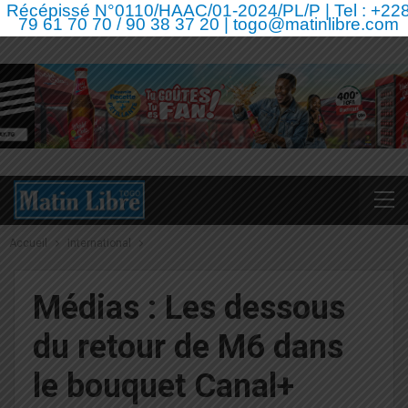
Récépissé N°0110/HAAC/01-2024/PL/P | Tel : +22
79 61 70 70 / 90 38 37 20 | togo@matinlibre.com
Accueil
International
Médias : Les dessous
du retour de M6 dans
le bouquet Canal+