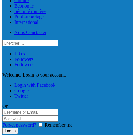
Culture
Économie
Sécurité routière
Publi-reportage
International
Nous Conctacter
Likes
Followers
Followers
Welcome, Login to your account.
Login with Facebook
Google
Twitter
Or
Forget password?
Remember me