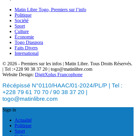
Matin Libre Togo, Premiers sur l’info
Politique
Société
Sport
Culture
Économie
Togo Diaspora
Faits Divers
International
© 2026 - Premiers sur les infos | Matin Libre. Tous Droits Réservés.
| Tel :+228 90 38 37 20 | togo@matinlibre.com
Website Design:
DigitXplus Francophone
Récépissé N°0110/HAAC/01-2024/PL/P | Tel :
+228 79 61 70 70 / 90 38 37 20 |
togo@matinlibre.com
Sign in
Actualité
Politique
Sport