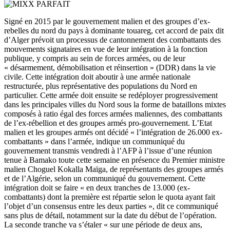
Signé en 2015 par le gouvernement malien et des groupes d’ex-
rebelles du nord du pays à dominante touareg, cet accord de paix dit
d’Alger prévoit un processus de cantonnement des combattants des
mouvements signataires en vue de leur intégration à la fonction
publique, y compris au sein de forces armées, ou de leur
« désarmement, démobilisation et réinsertion » (DDR) dans la vie
civile. Cette intégration doit aboutir à une armée nationale
restructurée, plus représentative des populations du Nord en
particulier. Cette armée doit ensuite se redéployer progressivement
dans les principales villes du Nord sous la forme de bataillons mixtes
composés à ratio égal des forces armées maliennes, des combattants
de l’ex-rébellion et des groupes armés pro-gouvernement. L’Etat
malien et les groupes armés ont décidé « l’intégration de 26.000 ex-
combattants » dans l’armée, indique un communiqué du
gouvernement transmis vendredi à l’AFP à l’issue d’une réunion
tenue à Bamako toute cette semaine en présence du Premier ministre
malien Choguel Kokalla Maïga, de représentants des groupes armés
et de l’Algérie, selon un communiqué du gouvernement. Cette
intégration doit se faire « en deux tranches de 13.000 (ex-
combattants) dont la première est répartie selon le quota ayant fait
l’objet d’un consensus entre les deux parties », dit ce communiqué
sans plus de détail, notamment sur la date du début de l’opération.
La seconde tranche va s’étaler « sur une période de deux ans,