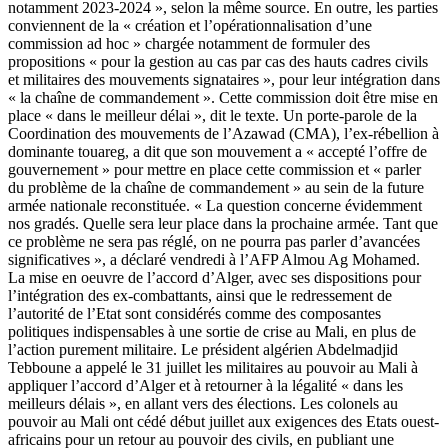
notamment 2023-2024 », selon la même source. En outre, les parties
conviennent de la « création et l’opérationnalisation d’une
commission ad hoc » chargée notamment de formuler des
propositions « pour la gestion au cas par cas des hauts cadres civils
et militaires des mouvements signataires », pour leur intégration dans
« la chaîne de commandement ». Cette commission doit être mise en
place « dans le meilleur délai », dit le texte. Un porte-parole de la
Coordination des mouvements de l’Azawad (CMA), l’ex-rébellion à
dominante touareg, a dit que son mouvement a « accepté l’offre de
gouvernement » pour mettre en place cette commission et « parler
du problème de la chaîne de commandement » au sein de la future
armée nationale reconstituée. « La question concerne évidemment
nos gradés. Quelle sera leur place dans la prochaine armée. Tant que
ce problème ne sera pas réglé, on ne pourra pas parler d’avancées
significatives », a déclaré vendredi à l’AFP Almou Ag Mohamed.
La mise en oeuvre de l’accord d’Alger, avec ses dispositions pour
l’intégration des ex-combattants, ainsi que le redressement de
l’autorité de l’Etat sont considérés comme des composantes
politiques indispensables à une sortie de crise au Mali, en plus de
l’action purement militaire. Le président algérien Abdelmadjid
Tebboune a appelé le 31 juillet les militaires au pouvoir au Mali à
appliquer l’accord d’Alger et à retourner à la légalité « dans les
meilleurs délais », en allant vers des élections. Les colonels au
pouvoir au Mali ont cédé début juillet aux exigences des Etats ouest-
africains pour un retour au pouvoir des civils, en publiant une