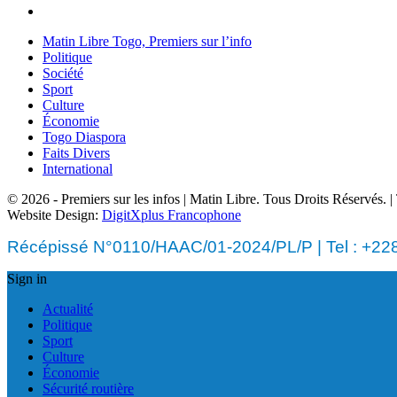
Matin Libre Togo, Premiers sur l’info
Politique
Société
Sport
Culture
Économie
Togo Diaspora
Faits Divers
International
© 2026 - Premiers sur les infos | Matin Libre. Tous Droits Réservés.
Website Design:
DigitXplus Francophone
Récépissé N°0110/HAAC/01-2024/PL/P | Tel : +228 
Sign in
Actualité
Politique
Sport
Culture
Économie
Sécurité routière