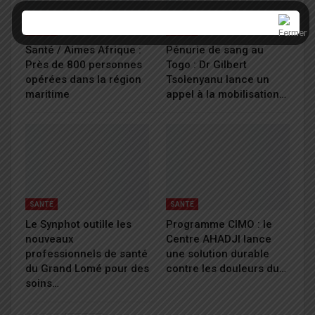
SANTÉ
SANTÉ
Santé / Aimes Afrique :
Pénurie de sang au
Près de 800 personnes
Togo : Dr Gilbert
opérées dans la région
Tsolenyanu lance un
maritime
appel à la mobilisation…
SANTÉ
SANTÉ
Le Synphot outille les
Programme CIMO : le
nouveaux
Centre AHADJI lance
professionnels de santé
une solution durable
du Grand Lomé pour des
contre les douleurs du…
soins…