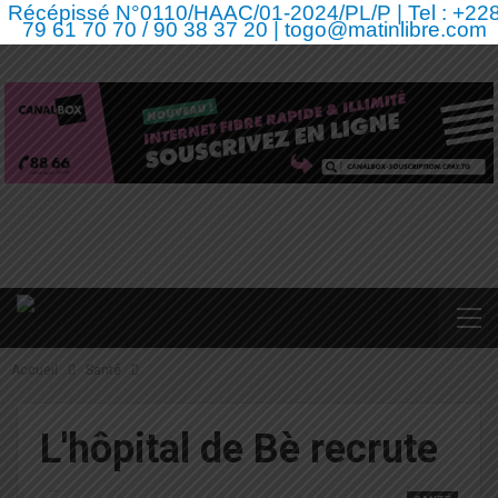
Récépissé N°0110/HAAC/01-2024/PL/P | Tel : +22
79 61 70 70 / 90 38 37 20 | togo@matinlibre.com
Accueil
Santé
L'hôpital de Bè recrute