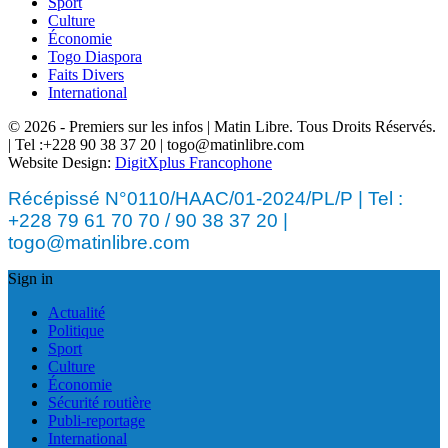
Sport
Culture
Économie
Togo Diaspora
Faits Divers
International
© 2026 - Premiers sur les infos | Matin Libre. Tous Droits Réservés.
| Tel :+228 90 38 37 20 | togo@matinlibre.com
Website Design:
DigitXplus Francophone
Récépissé N°0110/HAAC/01-2024/PL/P | Tel :
+228 79 61 70 70 / 90 38 37 20 |
togo@matinlibre.com
Sign in
Actualité
Politique
Sport
Culture
Économie
Sécurité routière
Publi-reportage
International