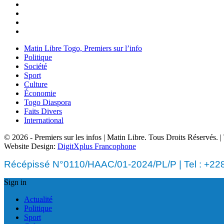
Matin Libre Togo, Premiers sur l’info
Politique
Société
Sport
Culture
Économie
Togo Diaspora
Faits Divers
International
© 2026 - Premiers sur les infos | Matin Libre. Tous Droits Réservés.
Website Design:
DigitXplus Francophone
Récépissé N°0110/HAAC/01-2024/PL/P | Tel : +228 
Sign in
Actualité
Politique
Sport