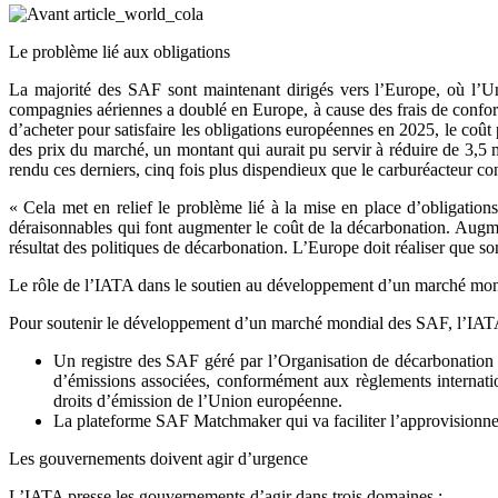
Le problème lié aux obligations
La majorité des SAF sont maintenant dirigés vers l’Europe, où l’U
compagnies aériennes a doublé en Europe, à cause des frais de confor
d’acheter pour satisfaire les obligations européennes en 2025, le coût
des prix du marché, un montant qui aurait pu servir à réduire de 3,5
rendu ces derniers, cinq fois plus dispendieux que le carburéacteur c
« Cela met en relief le problème lié à la mise en place d’obligation
déraisonnables qui font augmenter le coût de la décarbonation. Augment
résultat des politiques de décarbonation. L’Europe doit réaliser que s
Le rôle de l’IATA dans le soutien au développement d’un marché mo
Pour soutenir le développement d’un marché mondial des SAF, l’IATA a
Un registre des SAF géré par l’Organisation de décarbonation de
d’émissions associées, conformément aux règlements internat
droits d’émission de l’Union européenne.
La plateforme SAF Matchmaker qui va faciliter l’approvisionne
Les gouvernements doivent agir d’urgence
L’IATA presse les gouvernements d’agir dans trois domaines :