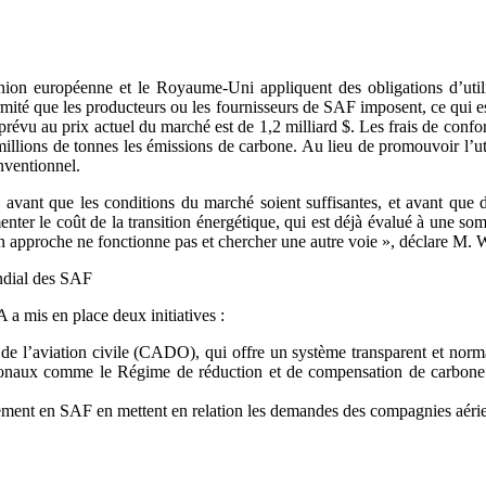
nion européenne et le Royaume-Uni appliquent des obligations d’util
mité que les producteurs ou les fournisseurs de SAF imposent, ce qui 
 prévu au prix actuel du marché est de 1,2 milliard $. Les frais de conf
 millions de tonnes les émissions de carbone. Au lieu de promouvoir l’u
onventionnel.
s avant que les conditions du marché soient suffisantes, et avant que 
er le coût de la transition énergétique, qui est déjà évalué à une somm
on approche ne fonctionne pas et chercher une autre voie », déclare M. 
ndial des SAF
 mis en place deux initiatives :
 l’aviation civile (CADO), qui offre un système transparent et normali
ionaux comme le Régime de réduction et de compensation de carbone 
ment en SAF en mettent en relation les demandes des compagnies aérie