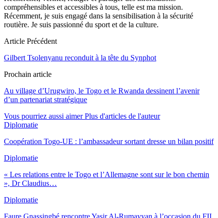
compréhensibles et accessibles à tous, telle est ma mission.
Récemment, je suis engagé dans la sensibilisation à la sécurité
routière. Je suis passionné du sport et de la culture.
Article Précédent
Gilbert Tsolenyanu reconduit à la tête du Synphot
Prochain article
Au village d’Urugwiro, le Togo et le Rwanda dessinent l’avenir
d’un partenariat stratégique
Vous pourriez aussi aimer
Plus d'articles de l'auteur
Diplomatie
Coopération Togo-UE : l’ambassadeur sortant dresse un bilan positif
Diplomatie
« Les relations entre le Togo et l’Allemagne sont sur le bon chemin
», Dr Claudius…
Diplomatie
Faure Gnassingbé rencontre Yasir Al-Rumayyan à l’occasion du FII