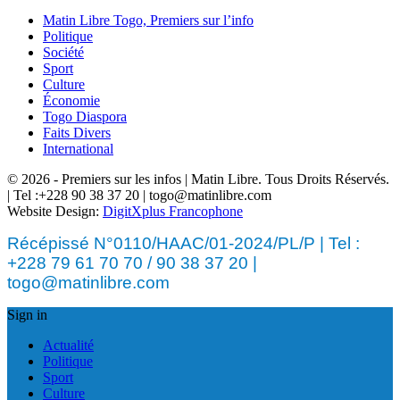
Matin Libre Togo, Premiers sur l’info
Politique
Société
Sport
Culture
Économie
Togo Diaspora
Faits Divers
International
© 2026 - Premiers sur les infos | Matin Libre. Tous Droits Réservés.
| Tel :+228 90 38 37 20 | togo@matinlibre.com
Website Design:
DigitXplus Francophone
Récépissé N°0110/HAAC/01-2024/PL/P | Tel :
+228 79 61 70 70 / 90 38 37 20 |
togo@matinlibre.com
Sign in
Actualité
Politique
Sport
Culture