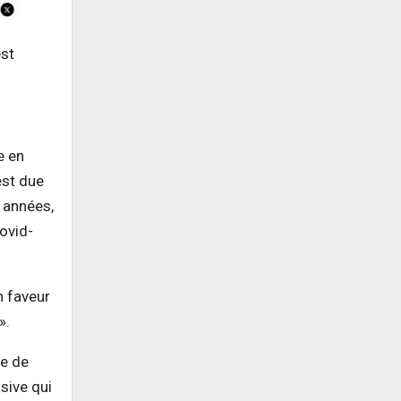
est
e en
est due
 années,
ovid-
n faveur
».
re de
sive qui