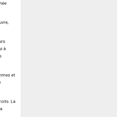
nnée
uvre,
urs
i à
s
ommes et
e
oits. La
la