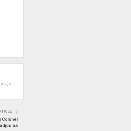
ent, je
RTICLE
u Colonel
adjoulba