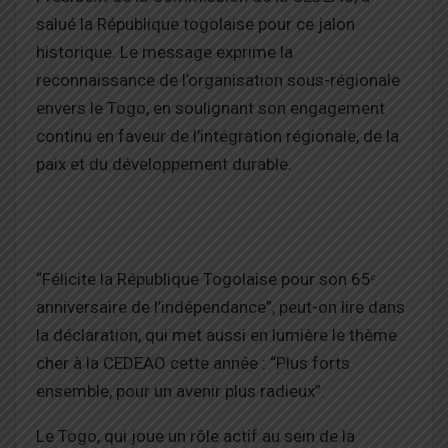
salué la République togolaise pour ce jalon
historique. Le message exprime la
reconnaissance de l’organisation sous-régionale
envers le Togo, en soulignant son engagement
continu en faveur de l’intégration régionale, de la
paix et du développement durable.
“Félicite la République Togolaise pour son 65ᵉ
anniversaire de l’indépendance”, peut-on lire dans
la déclaration, qui met aussi en lumière le thème
cher à la CEDEAO cette année : “Plus forts
ensemble, pour un avenir plus radieux”.
Le Togo, qui joue un rôle actif au sein de la