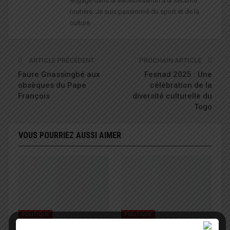
engagé dans la sensibilisation à la sécurité
routière. Je suis passionné du sport et de la
culture.
ARTICLE PRÉCÉDENT
PROCHAIN ARTICLE
Faure Gnassingbé aux
Fesnad 2025 : Une
obsèques du Pape
célébration de la
François
diversité culturelle du
Togo
VOUS POURRIEZ AUSSI AIMER
POLITIQUE
POLITIQUE
Communication
Le Parti BATIR mise sur