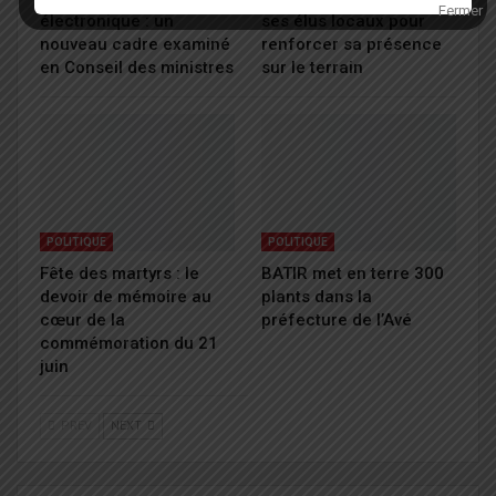
électronique : un
ses élus locaux pour
nouveau cadre examiné
renforcer sa présence
en Conseil des ministres
sur le terrain
POLITIQUE
POLITIQUE
Fête des martyrs : le
BATIR met en terre 300
devoir de mémoire au
plants dans la
cœur de la
préfecture de l’Avé
commémoration du 21
juin
PREV
NEXT