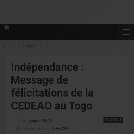
Accueil
Politique
Indépendance :
Message de
félicitations de la
CEDEAO au Togo
POLITIQUE
Par
Lazarre KONDO
Dernière mise à jour
27 Avr 2025