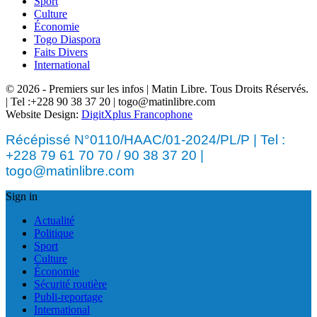
Sport
Culture
Économie
Togo Diaspora
Faits Divers
International
© 2026 - Premiers sur les infos | Matin Libre. Tous Droits Réservés.
| Tel :+228 90 38 37 20 | togo@matinlibre.com
Website Design:
DigitXplus Francophone
Récépissé N°0110/HAAC/01-2024/PL/P | Tel :
+228 79 61 70 70 / 90 38 37 20 |
togo@matinlibre.com
Sign in
Actualité
Politique
Sport
Culture
Économie
Sécurité routière
Publi-reportage
International