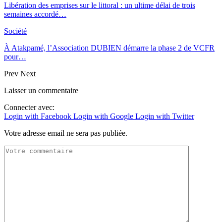
Libération des emprises sur le littoral : un ultime délai de trois
semaines accordé…
Société
À Atakpamé, l’Association DUBIEN démarre la phase 2 de VCFR
pour…
Prev
Next
Laisser un commentaire
Connecter avec:
Login with Facebook
Login with Google
Login with Twitter
Votre adresse email ne sera pas publiée.