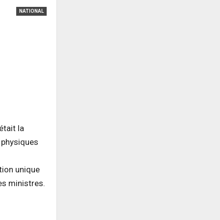
NATIONAL
tait la
s physiques
tion unique
es ministres.