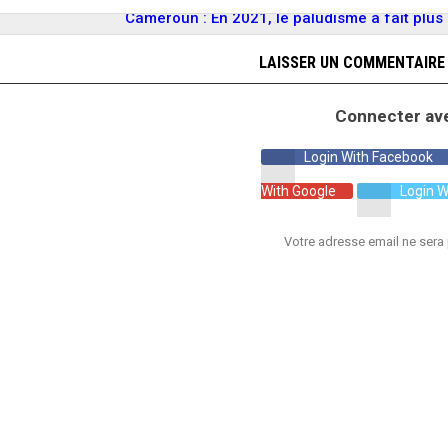
Cameroun : En 2021, le paludisme a fait plu
LAISSER UN COMMENTAIRE
Connecter av
Login With Facebook
With Google
Login W
Votre adresse email ne sera 
L
ue à Cyril SEGONDS : une nouvelle
que pour BB Lomé SA