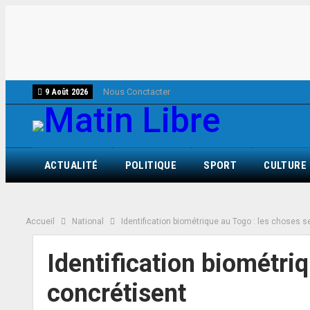
Nous Conctacter
9 Août 2026
ACTUALITÉ
POLITIQUE
SPORT
CULTURE
Accueil
National
Identification biométrique au Togo : les choses 
Identification biométri
concrétisent