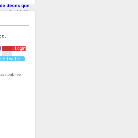
s de décès que
Covid-19
ec:
Login
ith Twitter
pas publiée.