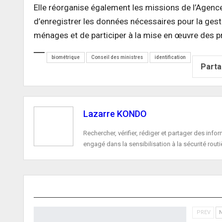
Elle réorganise également les missions de l’Agence 
d’enregistrer les données nécessaires pour la ges
ménages et de participer à la mise en œuvre des pr
biométrique
Conseil des ministres
identification
Part
Lazarre KONDO
Rechercher, vérifier, rédiger et partager des in
engagé dans la sensibilisation à la sécurité routi
ARTICLE PRÉCÉDENT
Togo : Gerry Taama définit ses priorités à la tête du 
PREV