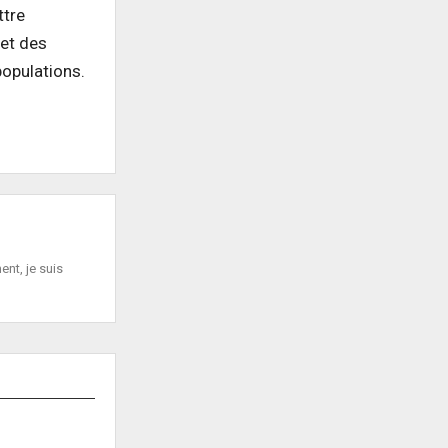
ttre
 et des
populations.
nt, je suis
HAIN ARTICLE