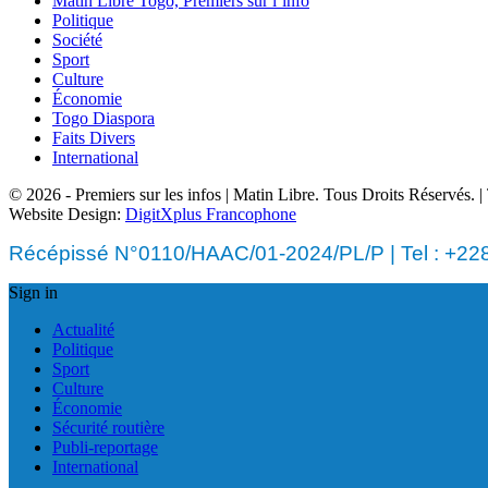
Matin Libre Togo, Premiers sur l’info
Politique
Société
Sport
Culture
Économie
Togo Diaspora
Faits Divers
International
© 2026 - Premiers sur les infos | Matin Libre. Tous Droits Réservés.
Website Design:
DigitXplus Francophone
Récépissé N°0110/HAAC/01-2024/PL/P | Tel : +228 
Sign in
Actualité
Politique
Sport
Culture
Économie
Sécurité routière
Publi-reportage
International