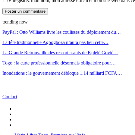
Enregistrez mon nom, mon adresse e-mail et mon site Web dans ce 
trending now
PayPal : Otto Williams livre les coulisses du déploiement du…
La fête traditionnelle Agbogboza n’aura pas lieu cette…
La Grande Retrouvaille des ressortissants de Kplélé Govié…
Togo : la carte professionnelle désormais obligatoire pour…
Inondations : le gouvernement débloque 1,14 milliard FCFA…
Contact