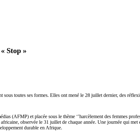
« Stop »
t sous toutes ses formes.
Elles ont mené le 28 juillet dernier, des réfle
médias
(
AFMP
) et
placée sous le thème
‘’harcèlement des femmes profes
africaine, observée le 31 juillet de chaque année. Une journée qui met 
éveloppement durable en Afrique.