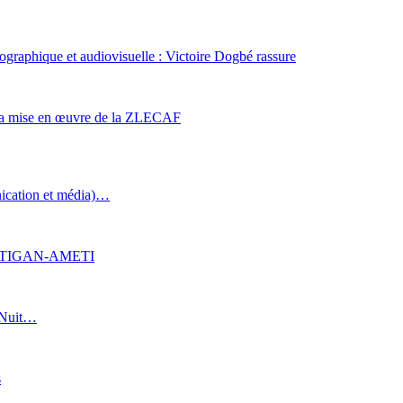
tographique et audiovisuelle : Victoire Dogbé rassure
 la mise en œuvre de la ZLECAF
nication et média)…
ne ATIGAN-AMETI
a Nuit…
s