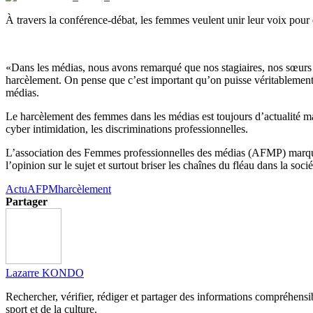
À travers la
conférence-débat
, les femmes veulent unir leur voix pour
«Dans
les médias, nous avons remarqué que nos stagiaires, nos sœurs q
harcèlement.
On pense que c’est important qu’on puisse véritablemen
médias.
Le harcèlement des femmes dans les médias est toujours d’actualité mal
cyber
intimidation, les discriminations professionnelles.
L’association des Femmes professionnelles des médias
(
AFMP
)
marqu
l’opinion sur le sujet et surtout briser les chaînes du fléau dans la soc
Actu
AFPM
harcèlement
Partager
Lazarre KONDO
Rechercher, vérifier, rédiger et partager des informations compréhensibl
sport et de la culture.