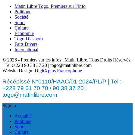
Matin Libre Togo, Premiers sur l’info
Politique
Société
Sport
Culture
Économie
Togo Diaspora
Faits Divers
International
© 2026 - Premiers sur les infos | Matin Libre. Tous Droits Réservés.
| Tel :+228 90 38 37 20 | togo@matinlibre.com
Website Design:
DigitXplus Francophone
Récépissé N°0110/HAAC/01-2024/PL/P | Tel :
+228 79 61 70 70 / 90 38 37 20 |
togo@matinlibre.com
Sign in
Actualité
Politique
Sport
Culture