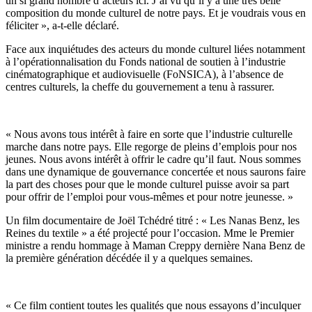
un si grand nombre d’acteurs ici. J’ai vu qu’il y a une très belle
composition du monde culturel de notre pays. Et je voudrais vous en
féliciter », a-t-elle déclaré.
Face aux inquiétudes des acteurs du monde culturel liées notamment
à l’opérationnalisation du Fonds national de soutien à l’industrie
cinématographique et audiovisuelle (FoNSICA), à l’absence de
centres culturels, la cheffe du gouvernement a tenu à rassurer.
« Nous avons tous intérêt à faire en sorte que l’industrie culturelle
marche dans notre pays. Elle regorge de pleins d’emplois pour nos
jeunes. Nous avons intérêt à offrir le cadre qu’il faut. Nous sommes
dans une dynamique de gouvernance concertée et nous saurons faire
la part des choses pour que le monde culturel puisse avoir sa part
pour offrir de l’emploi pour vous-mêmes et pour notre jeunesse. »
Un film documentaire de Joël Tchédré titré : « Les Nanas Benz, les
Reines du textile » a été projecté pour l’occasion. Mme le Premier
ministre a rendu hommage à Maman Creppy dernière Nana Benz de
la première génération décédée il y a quelques semaines.
« Ce film contient toutes les qualités que nous essayons d’inculquer