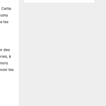
. Cette
moins
e les
er des
ries, à
niors
voir les