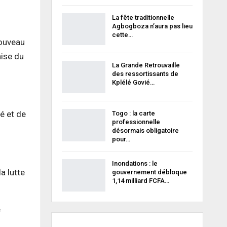
La fête traditionnelle
Agbogboza n’aura pas lieu
cette…
nouveau
aise du
La Grande Retrouvaille
des ressortissants de
Kplélé Govié…
é et de
Togo : la carte
professionnelle
désormais obligatoire
pour…
Inondations : le
a lutte
gouvernement débloque
1,14 milliard FCFA…
e