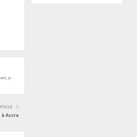
ent, je
RTICLE
 à Accra