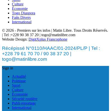
Culture
Économie
Togo Diaspora
Faits Divers
International
© 2026 - Premiers sur les infos | Matin Libre. Tous Droits Réservés.
| Tel :+228 90 38 37 20 | togo@matinlibre.com
Website Design:
DigitXplus Francophone
Récépissé N°0110/HAAC/01-2024/PL/P | Tel :
+228 79 61 70 70 / 90 38 37 20 |
togo@matinlibre.com
Sign in
Actualité
Politique
Sport
Culture
Économie
Sécurité routière
Publi-reportage
International