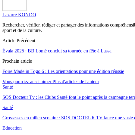
Lazarre KONDO
Rechercher, vérifier, rédiger et partager des informations compréhensibl
sport et de la culture.
Article Précédent
Évala 2025 : BB Lomé conclut sa tournée en fête à Lassa
Prochain article
Foire Made in Togo 6 : Les orientations pour une édition réussie
Vous pourriez aussi aimer
Plus d'articles de l'auteur
Santé
SOS Docteur Tv : les Clubs Santé font le point après la campagne ter
Santé
Grossesses en milieu scolaire : SOS DOCTEUR TV lance une vast
Education