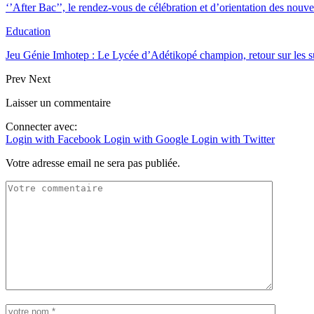
‘’After Bac’’, le rendez-vous de célébration et d’orientation des no
Education
Jeu Génie Imhotep : Le Lycée d’Adétikopé champion, retour sur les 
Prev
Next
Laisser un commentaire
Connecter avec:
Login with Facebook
Login with Google
Login with Twitter
Votre adresse email ne sera pas publiée.