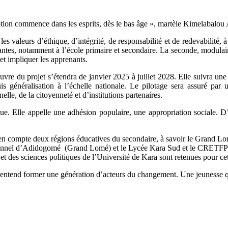
ruption commence dans les esprits, dès le bas âge », martèle Kimelaba
es valeurs d’éthique, d’intégrité, de responsabilité et de redevabilité, à
stantes, notamment à l’école primaire et secondaire. La seconde, modulair
t impliquer les apprenants.
re du projet s’étendra de janvier 2025 à juillet 2028. Elle suivra une p
 puis généralisation à l’échelle nationale. Le pilotage sera assuré p
lle, de la citoyenneté et d’institutions partenaires.
e. Elle appelle une adhésion populaire, une appropriation sociale. D’
 en compte deux régions éducatives du secondaire, à savoir le Grand Lo
sionnel d’Adidogomé (Grand Lomé) et le Lycée Kara Sud et le CRETFP K
t des sciences politiques de l’Université de Kara sont retenues pour cet
e, entend former une génération d’acteurs du changement. Une jeunesse qu