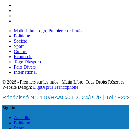
Matin Libre Togo, Premiers sur l’info
Politique
Société
Sport
Culture
Économie
Togo Diaspora
Faits Divers
International
© 2026 - Premiers sur les infos | Matin Libre. Tous Droits Réservés.
Website Design:
DigitXplus Francophone
Récépissé N°0110/HAAC/01-2024/PL/P | Tel : +228 
Sign in
Actualité
Politique
Sport