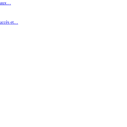
uveaux…
succès et…