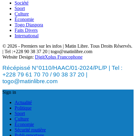
Société
Sport
Culture
Économie
Togo Diaspora
Faits Divers
International
© 2026 - Premiers sur les infos | Matin Libre. Tous Droits Réservés.
| Tel :+228 90 38 37 20 | togo@matinlibre.com
Website Design:
DigitXplus Francophone
Récépissé N°0110/HAAC/01-2024/PL/P | Tel :
+228 79 61 70 70 / 90 38 37 20 |
togo@matinlibre.com
Sign in
Actualité
Politique
Sport
Culture
Économie
Sécurité routière
Publi-reportage