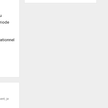
u
ériode
ationnel
ent, je