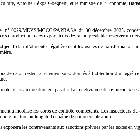
riculture, Antoine Lékpa Gbégbéni, et le ministre de l’Économie, Badan
tériel n° 0029/MEVS/MCCQ/PAPRASA du 30 décembre 2025, concerne l’
r sa production à des exportateurs devra, au préalable, réserver un tier
 objectif clair d’alimenter régulièrement les usines de transformation im
emière.
x de cajou restent strictement subordonnés à l’obtention d’un agrément
ure.
ormateurs locaux ne donnera pas droit à la délivrance de ce précieux sé
ernement a mobilisé les corps de contrôle compétents. Les inspecteurs d
er au grain tout au long de la chaîne de commercialisation.
exposera les contrevenants aux sanctions prévues par les textes en vig