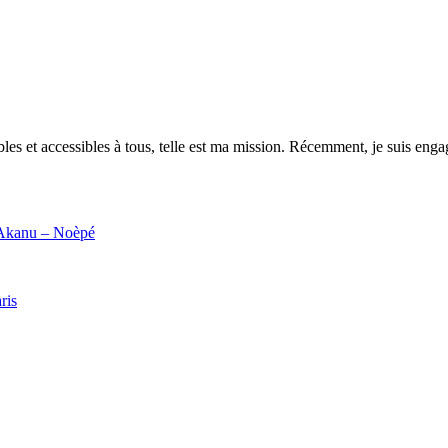
es et accessibles à tous, telle est ma mission. Récemment, je suis engagé
d’Akanu – Noèpé
ris