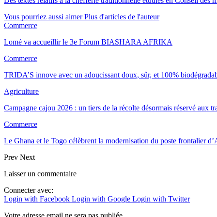
Des textes relatifs à la chefferie traditionnelle étudiés en Conseil des m
Vous pourriez aussi aimer
Plus d'articles de l'auteur
Commerce
Lomé va accueillir le 3e Forum BIASHARA AFRIKA
Commerce
TRIDA’S innove avec un adoucissant doux, sûr, et 100% biodégrada
Agriculture
Campagne cajou 2026 : un tiers de la récolte désormais réservé aux 
Commerce
Le Ghana et le Togo célèbrent la modernisation du poste frontalier
Prev
Next
Laisser un commentaire
Connecter avec:
Login with Facebook
Login with Google
Login with Twitter
Votre adresse email ne sera pas publiée.