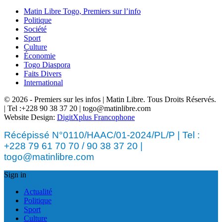
Matin Libre Togo, Premiers sur l’info
Politique
Société
Sport
Culture
Économie
Togo Diaspora
Faits Divers
International
© 2026 - Premiers sur les infos | Matin Libre. Tous Droits Réservés.
| Tel :+228 90 38 37 20 | togo@matinlibre.com
Website Design:
DigitXplus Francophone
Récépissé N°0110/HAAC/01-2024/PL/P | Tel :
+228 79 61 70 70 / 90 38 37 20 |
togo@matinlibre.com
Sign in
Actualité
Politique
Sport
Culture