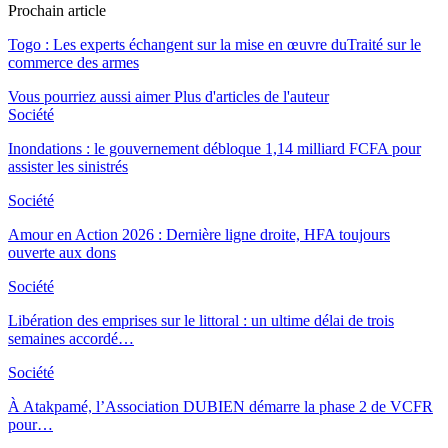
Prochain article
Togo : Les experts échangent sur la mise en œuvre duTraité sur le
commerce des armes
Vous pourriez aussi aimer
Plus d'articles de l'auteur
Société
Inondations : le gouvernement débloque 1,14 milliard FCFA pour
assister les sinistrés
Société
Amour en Action 2026 : Dernière ligne droite, HFA toujours
ouverte aux dons
Société
Libération des emprises sur le littoral : un ultime délai de trois
semaines accordé…
Société
À Atakpamé, l’Association DUBIEN démarre la phase 2 de VCFR
pour…