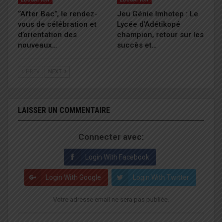
‘’After Bac’’, le rendez-
Jeu Génie Imhotep : Le
vous de célébration et
Lycée d’Adétikopé
d’orientation des
champion, retour sur les
nouveaux…
succès et…
PREV
NEXT
LAISSER UN COMMENTAIRE
Connecter avec:
Login With Facebook
Login With Google
Login With Twitter
Votre adresse email ne sera pas publiée.