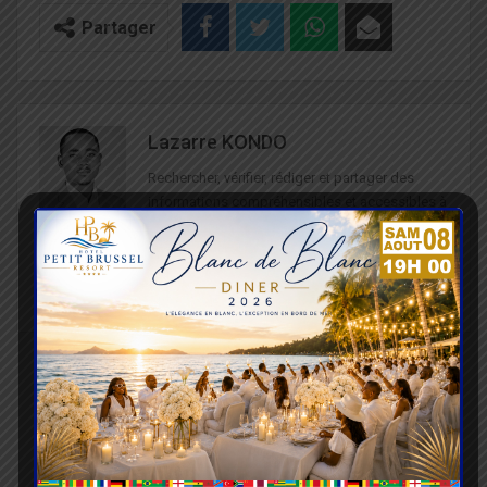
Partager
Lazarre KONDO
Rechercher, vérifier, rédiger et partager des
informations compréhensibles et accessibles à
tous, telle est ma mission. Récemment, je suis
engagé dans la sensibilisation à la sécurité
routière. Je suis passionné du sport et de la
culture.
ARTICLE PRÉCÉDENT
PROCHAIN ARTICLE
Le Cetef accueille le
France / ‘’Bloquons tout’’
plus grand hôpital
: Rennes et Saint-
éphémère
Nazaire paralysées par
les mobilisations