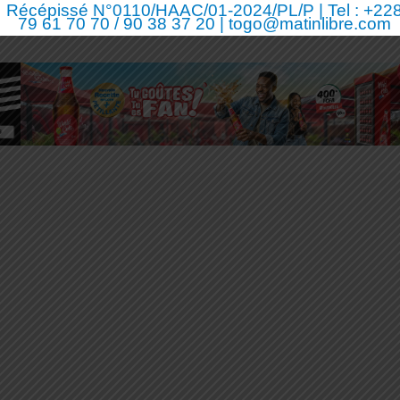
Récépissé N°0110/HAAC/01-2024/PL/P | Tel : +22
79 61 70 70 / 90 38 37 20 | togo@matinlibre.com