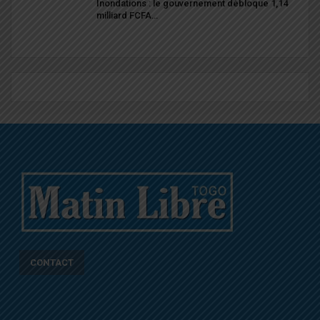
Inondations : le gouvernement débloque 1,14
milliard FCFA…
CONTACT