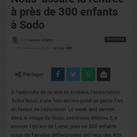
à près de 300 enfants
à Sodo
EDUCATION
Par
Lazarre KONDO
Dernière mise à jour
10 Sep 2025
Partager
À l’approche de la rentrée scolaire, l’association
‘Entre Nous’ a une fois encore posé un geste fort
en faveur de l’éducation. Le week-end dernier,
dans le village de Sodo, commune d’Amou 2, à
environ 180 km de Lomé, près de 300 enfants
issus de familles défavorisées ont reçu des kits