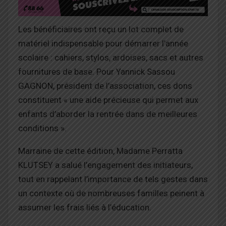
Les bénéficiaires ont reçu un lot complet de
matériel indispensable pour démarrer l’année
scolaire : cahiers, stylos, ardoises, sacs et autres
fournitures de base. Pour Yannick Sassou
GAGNON, président de l’association, ces dons
constituent « une aide précieuse qui permet aux
enfants d’aborder la rentrée dans de meilleures
conditions ».
Marraine de cette édition, Madame Perratta
KLUTSEY a salué l’engagement des initiateurs,
tout en rappelant l’importance de tels gestes dans
un contexte où de nombreuses familles peinent à
assumer les frais liés à l’éducation.