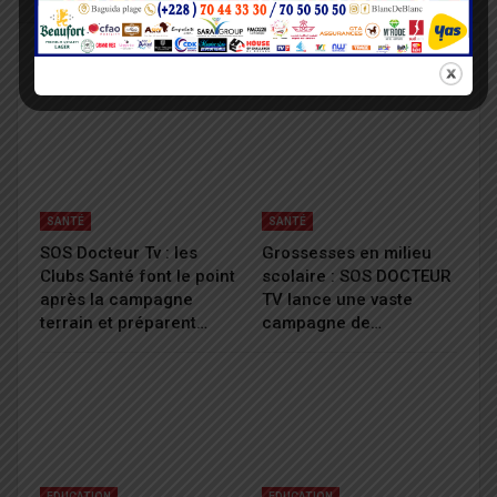
VOUS POURRIEZ AUSSI AIMER
Tout Le Texte
SANTÉ
SANTÉ
SOS Docteur Tv : les
Grossesses en milieu
Clubs Santé font le point
scolaire : SOS DOCTEUR
après la campagne
TV lance une vaste
terrain et préparent…
campagne de…
EDUCATION
EDUCATION