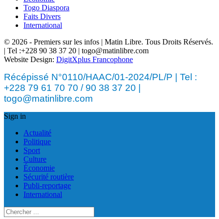
Togo Diaspora
Faits Divers
International
© 2026 - Premiers sur les infos | Matin Libre. Tous Droits Réservés.
| Tel :+228 90 38 37 20 | togo@matinlibre.com
Website Design:
DigitXplus Francophone
Récépissé N°0110/HAAC/01-2024/PL/P | Tel :
+228 79 61 70 70 / 90 38 37 20 |
togo@matinlibre.com
Sign in
Actualité
Politique
Sport
Culture
Économie
Sécurité routière
Publi-reportage
International