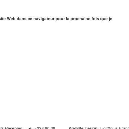
ite Web dans ce navigateur pour la prochaine fois que je
its Réservés. | Tel :+228 90 38
Website Design:
DigitXplus Fra