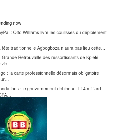
ending now
yPal : Otto Williams livre les coulisses du déploiement
u…
 fête traditionnelle Agbogboza n’aura pas lieu cette…
 Grande Retrouvaille des ressortissants de Kplélé
ovié…
go : la carte professionnelle désormais obligatoire
our…
ondations : le gouvernement débloque 1,14 milliard
CFA…