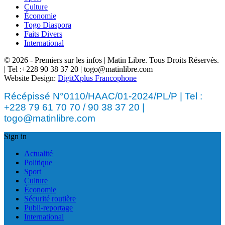
Culture
Économie
Togo Diaspora
Faits Divers
International
© 2026 - Premiers sur les infos | Matin Libre. Tous Droits Réservés.
| Tel :+228 90 38 37 20 | togo@matinlibre.com
Website Design:
DigitXplus Francophone
Récépissé N°0110/HAAC/01-2024/PL/P | Tel :
+228 79 61 70 70 / 90 38 37 20 |
togo@matinlibre.com
Sign in
Actualité
Politique
Sport
Culture
Économie
Sécurité routière
Publi-reportage
International