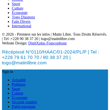
Sport
Culture
Économie
Togo Diaspora
Faits Divers
International
© 2026 - Premiers sur les infos | Matin Libre. Tous Droits Réservés.
| Tel :+228 90 38 37 20 | togo@matinlibre.com
Website Design:
DigitXplus Francophone
Récépissé N°0110/HAAC/01-2024/PL/P | Tel :
+228 79 61 70 70 / 90 38 37 20 |
togo@matinlibre.com
Sign in
Actualité
Politique
Sport
Culture
Économie
Sécurité routière
Publi-reportage