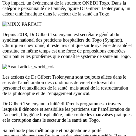
Top impact, un événement de la structure
ONEDI
Togo.
Dans la
catégorie personnalité de l’année, figure Dr Gilbert
Tsolenyanu, un
acteur emblématique dans le secteur de la santé au Togo
.
Depuis 2018, Dr Gilbert
Tsolenyanu
est secrétaire général du
syndicat national des praticiens hospitaliers du Togo
(
Synphot
)
.
Chirurgien chevronné, il reste très critique sur le système de santé et
constitue en même temps est une force de propositions concrètes
pour pallier les problèmes que connaît le système de santé au Togo.
Les actions de Dr Gilbert
Tsolenyanu
sont toujours allées dans le
sens de l’amélioration des conditions de vie et de travail du
personnel et auxiliaires de la santé, mais aussi de la restructuration
de la philosophie et de l’engagement syndical.
Dr Gilbert
Tsolenyanu
a initié différents programmes à travers
lesquels il dénonce et sensibilise les praticiens sur l’amélioration de
l’accueil, l’hygiène hospitalière, lutte contre les mauvaises pratiques
et la corruption dans le secteur de la santé au Togo.
Sa méthode plus méthodique et pragmatique a
porté
incontestablement
ses fruits
avec des résultats très positifs.
Il en a