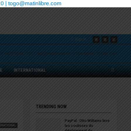
0 | togo@matinlibre.com
Sign In
E
INTERNATIONAL
TRENDING NOW
PayPal : Otto Williams livre
les coulisses du
RNATIONAL
déploiement du…