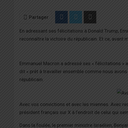
Partager
En adressant ses félicitations à Donald Trump, Em
reconnaître la victoire du républicain. Et ce, avant 
Emmanuel Macron a adressé ses « félicitations » a
dit « prêt à travailler ensemble comme nous avons 
républicain.
Avec vos convictions et avec les miennes. Avec resp
président français sur X à l’endroit de celui qui se
Dans la foulée, le premier ministre Israélien, Benya