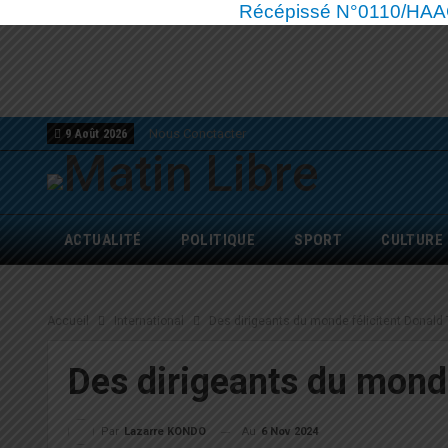
Récépissé N°0110/HAAC/
Nous Conctacter
9 Août 2026
ACTUALITÉ
POLITIQUE
SPORT
CULTURE
Accueil
International
Des dirigeants du monde félicitent Donald
Des dirigeants du mond
Au
6 Nov 2024
Par
Lazarre KONDO