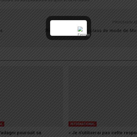
PROCHAIN A
es
Retour sur la Masterclass de mode de Mo
AL
INTERNATIONAL
adagni poursuit sa
« Je n’utiliserai pas cette respo