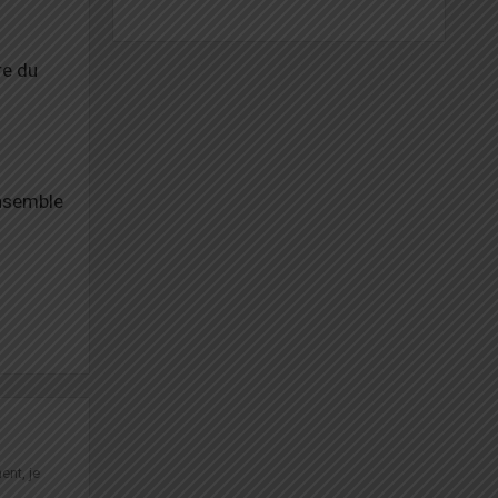
re du
ensemble
ent, je