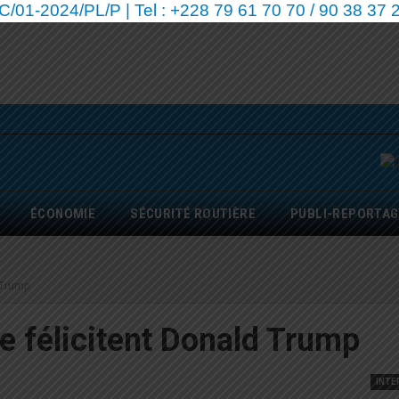
01-2024/PL/P | Tel : +228 79 61 70 70 / 90 38 37 2
ÉCONOMIE
SÉCURITÉ ROUTIÈRE
PUBLI-REPORTAG
 Trump
e félicitent Donald Trump
INTE