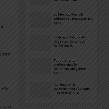
La fête traditionnelle
Agbogboza n’aura pas lieu
cette…
 à
La Grande Retrouvaille
des ressortissants de
Kplélé Govié…
 s’est
u
Togo : la carte
professionnelle
désormais obligatoire
pour…
Inondations : le
té le
gouvernement débloque
1,14 milliard FCFA…
et « un