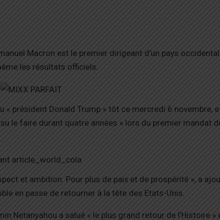
manuel Macron est le premier dirigeant d’un pays occidental
même les résultats officiels.
u « président Donald Trump » tôt ce mercredi 6 novembre, et
su le faire durant quatre années » lors du premier mandat d
ect et ambition. Pour plus de paix et de prospérité », a ajou
mble en passe de retourner à la tête des Etats-Unis.
min Netanyahou a salué « le plus grand retour de l’Histoire » 