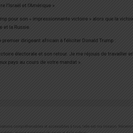
 l’Israël et l’Amérique »
ump pour son « impressionnante victoire » alors que la victoi
e et la Russie.
 premier dirigeant africain à féliciter Donald Trump :
ctoire électorale et son retour. Je me réjouis de travailler 
deux pays au cours de votre mandat ».
formations compréhensibles et accessibles à tous, telle est ma mission. Récemm
routière. Je suis passionné du sport et de la culture.