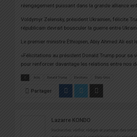
réengagement puissant dans la grande alliance entre
Voldymyr Zelensky, président Ukrainien, félicite Tr
républicain devrait bousculer la guerre entre Ukrain
Le premier ministre Éthiopien, Abiy Ahmed Ali est le
«Félicitations au président Donald Trump pour sa vi
pour renforcer davantage les relations entre nos 
Actu
Donald Trump
Elections
États-Unis
Partager
Lazarre KONDO
Rechercher, vérifier, rédiger et partager des in
suis engagé dans la sensibilisation à la sécurité 