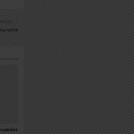
RTICLE
dgraphik
nsabilité