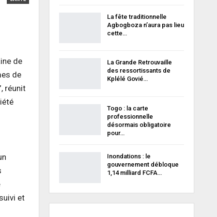
La fête traditionnelle
Agbogboza n’aura pas lieu
cette…
aine de
La Grande Retrouvaille
des ressortissants de
mes de
Kplélé Govié…
, réunit
iété
Togo : la carte
professionnelle
désormais obligatoire
pour…
un
Inondations : le
gouvernement débloque
s
1,14 milliard FCFA…
e
uivi et