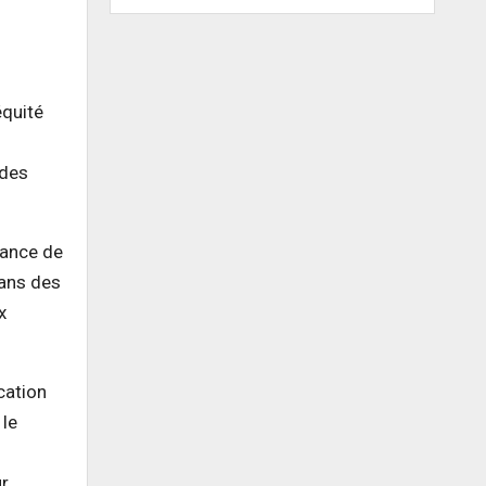
équité
 des
tance de
dans des
x
cation
 le
ur