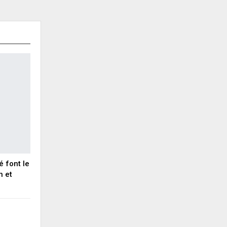
é font le
n et