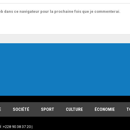
b dans ce navigateur pour la prochaine fois que je commenterai.
E
SOCIÉTÉ
SPORT
CULTURE
ÉCONOMIE
T
l :+228 90 38 37 20 |