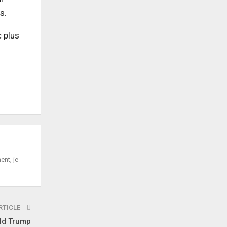
s.
c plus
ent, je
RTICLE
ald Trump