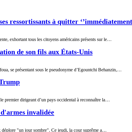
es ressortissants à quitter ‘’immédiatement’
nte, exhortant tous les citoyens américains présents sur le…
tion de son fils aux États-Unis
 Afoua, se présentant sous le pseudonyme d’Egountchi Behanzin,…
d Trump
e premier dirigeant d’un pays occidental à reconnaître la…
 d'armes invalidée
k déplore "un jour sombre". Ce jeudi, la cour suprême a…