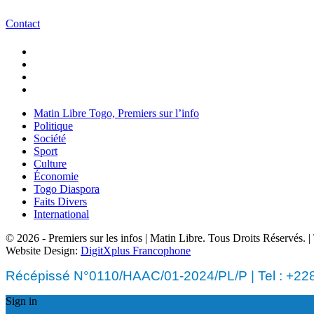
Contact
Matin Libre Togo, Premiers sur l’info
Politique
Société
Sport
Culture
Économie
Togo Diaspora
Faits Divers
International
© 2026 - Premiers sur les infos | Matin Libre. Tous Droits Réservés.
Website Design:
DigitXplus Francophone
Récépissé N°0110/HAAC/01-2024/PL/P | Tel : +228 
Sign in