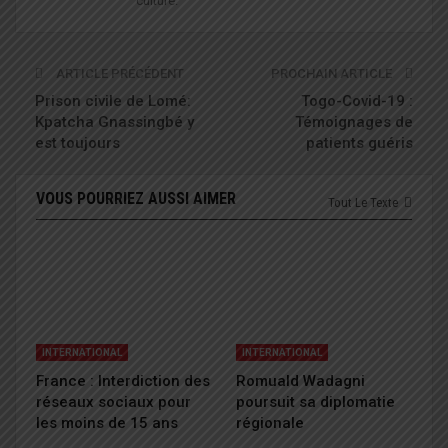
culture.
ARTICLE PRÉCÉDENT
PROCHAIN ARTICLE
Prison civile de Lomé:
Togo-Covid-19 :
Kpatcha Gnassingbé y
Témoignages de
est toujours
patients guéris
VOUS POURRIEZ AUSSI AIMER
Tout Le Texte
INTERNATIONAL
INTERNATIONAL
France : Interdiction des
Romuald Wadagni
réseaux sociaux pour
poursuit sa diplomatie
les moins de 15 ans
régionale