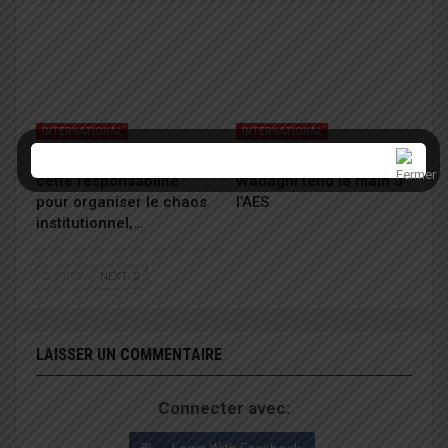
INTERNATIONAL
INTERNATIONAL
« Je n’utiliserai pas
Bénin : Romuald
cette responsabilité
Wadagni tend la main à
pour organiser le chaos
l’AES
institutionnel,…
PREV
NEXT
LAISSER UN COMMENTAIRE
Connecter avec: