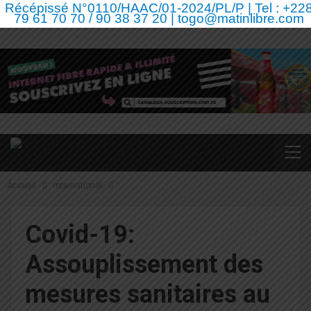
Récépissé N°0110/HAAC/01-2024/PL/P | Tel : +22
79 61 70 70 / 90 38 37 20 | togo@matinlibre.com
Accueil
International
Covid-19:
Assouplissement des
mesures sanitaires au