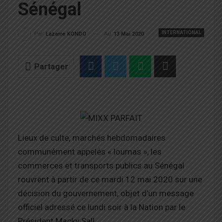
Sénégal
INTERNATIONAL
Au
13 Mai 2020
Par
Lazarre KONDO
Partager
Lieux de culte, marchés hebdomadaires
communément appelés « loumas », les
commerces et transports publics au Sénégal
rouvrent à partir de ce mardi 12 mai 2020 sur une
décision du gouvernement, objet d’un message
officiel adressé ce lundi soir à la Nation par le
Président Macky Sall.