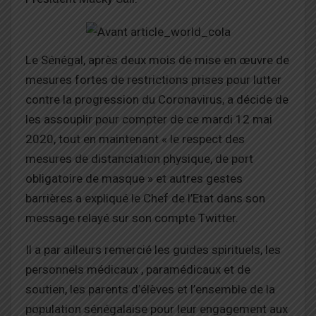
Le Sénégal, après deux mois de mise en œuvre de
mesures fortes de restrictions prises pour lutter
contre la progression du Coronavirus, a décide de
les assouplir pour compter de ce mardi 12 mai
2020, tout en maintenant « le respect des
mesures de distanciation physique, de port
obligatoire de masque » et autres gestes
barrières a expliqué le Chef de l’Etat dans son
message relayé sur son compte Twitter.
Il a par ailleurs remercié les guides spirituels, les
personnels médicaux , paramédicaux et de
soutien, les parents d’élèves et l’ensemble de la
population sénégalaise pour leur engagement aux