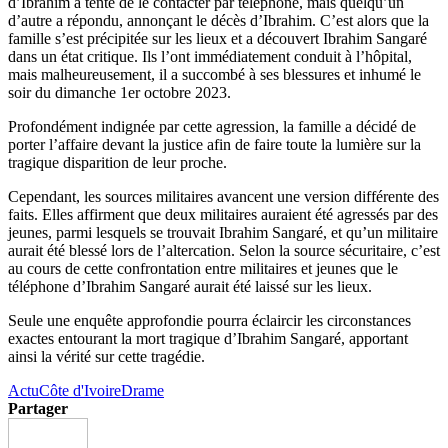
d’Ibrahim a tenté de le contacter par téléphone, mais quelqu’un
d’autre a répondu, annonçant le décès d’Ibrahim. C’est alors que la
famille s’est précipitée sur les lieux et a découvert Ibrahim Sangaré
dans un état critique. Ils l’ont immédiatement conduit à l’hôpital,
mais malheureusement, il a succombé à ses blessures et inhumé le
soir du dimanche 1er octobre 2023.
Profondément indignée par cette agression, la famille a décidé de
porter l’affaire devant la justice afin de faire toute la lumière sur la
tragique disparition de leur proche.
Cependant, les sources militaires avancent une version différente des
faits. Elles affirment que deux militaires auraient été agressés par des
jeunes, parmi lesquels se trouvait Ibrahim Sangaré, et qu’un militaire
aurait été blessé lors de l’altercation. Selon la source sécuritaire, c’est
au cours de cette confrontation entre militaires et jeunes que le
téléphone d’Ibrahim Sangaré aurait été laissé sur les lieux.
Seule une enquête approfondie pourra éclaircir les circonstances
exactes entourant la mort tragique d’Ibrahim Sangaré, apportant
ainsi la vérité sur cette tragédie.
Actu
Côte d'Ivoire
Drame
Partager