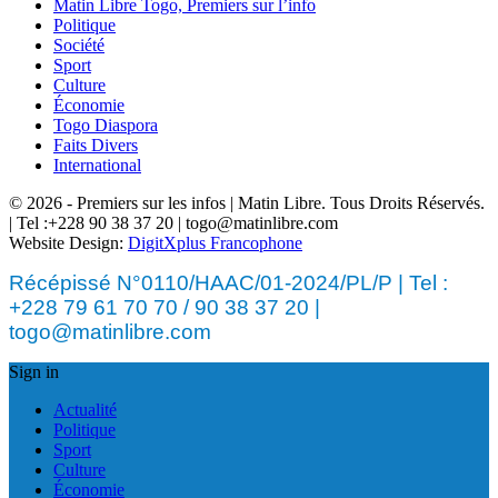
Matin Libre Togo, Premiers sur l’info
Politique
Société
Sport
Culture
Économie
Togo Diaspora
Faits Divers
International
© 2026 - Premiers sur les infos | Matin Libre. Tous Droits Réservés.
| Tel :+228 90 38 37 20 | togo@matinlibre.com
Website Design:
DigitXplus Francophone
Récépissé N°0110/HAAC/01-2024/PL/P | Tel :
+228 79 61 70 70 / 90 38 37 20 |
togo@matinlibre.com
Sign in
Actualité
Politique
Sport
Culture
Économie