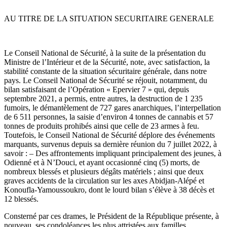
AU TITRE DE LA SITUATION SECURITAIRE GENERALE
Le Conseil National de Sécurité, à la suite de la présentation du
Ministre de l’Intérieur et de la Sécurité, note, avec satisfaction, la
stabilité constante de la situation sécuritaire générale, dans notre
pays. Le Conseil National de Sécurité se réjouit, notamment, du
bilan satisfaisant de l’Opération « Epervier 7 » qui, depuis
septembre 2021, a permis, entre autres, la destruction de 1 235
fumoirs, le démantèlement de 727 gares anarchiques, l’interpellation
de 6 511 personnes, la saisie d’environ 4 tonnes de cannabis et 57
tonnes de produits prohibés ainsi que celle de 23 armes à feu.
Toutefois, le Conseil National de Sécurité déplore des événements
marquants, survenus depuis sa dernière réunion du 7 juillet 2022, à
savoir : – Des affrontements impliquant principalement des jeunes, à
Odienné et à N’Douci, et ayant occasionné cinq (5) morts, de
nombreux blessés et plusieurs dégâts matériels ; ainsi que deux
graves accidents de la circulation sur les axes Abidjan-Alépé et
Konoufla-Yamoussoukro, dont le lourd bilan s’élève à 38 décès et
12 blessés.
Consterné par ces drames, le Président de la République présente, à
nouveau, ses condoléances les plus attristées aux familles