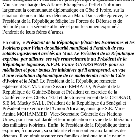
Ministre en charge des Affaires Étrangères à l’effet d’informer
largement la communauté diplomatique en Côte d’Ivoire, sur la
situation de nos militaires détenus au Mali. Dans cette épreuve, le
Président de la République félicite les Forces de Défense et de
Sécurité pour la sérénité affichée et pour le soutien exprimé à
l’endroit de leurs frères d’armes.
En outre, l
e Président de la République félicite les Ivoiriennes et les
Ivoiriens pour l’élan de solidarité manifesté à l’endroit de nos
soldats injustement arrêtés au Mali. Le Président de la République
exprime, par ailleurs, ses vifs remerciements au Président de la
République togolaise, S.E.M. Faure GNASSINGBE pour sa
médiation et pour toutes les initiatives qu’il entreprend, en vue
d’une résolution diplomatique de ce malentendu entre la Côte
d’Ivoire et le Mali.
Le Président de la République remercie
également S.E.M. Umaro Sissoco EMBALO, Président de la
République de Guinée-Bissau et Président en exercice de la
Conférence des Chefs d’État et de Gouvernement de la CEDEAO,
S.E.M. Macky SALL, Président de la République du Sénégal et
Président en exercice de l’Union Africaine, ainsi que S.E. Mme
Amina MOHAMMED, Vice-Secrétaire Générale des Nations
Unies, pour leur solidarité et leur implication en vue de la libération
des militaires ivoiriens. Enfin, le Président de la République tient à
exprimer, à nouveau, sa solidarité et son soutien aux familles des
détenus. Il voudrait rassurer ces familles ainsi que tout le peuple