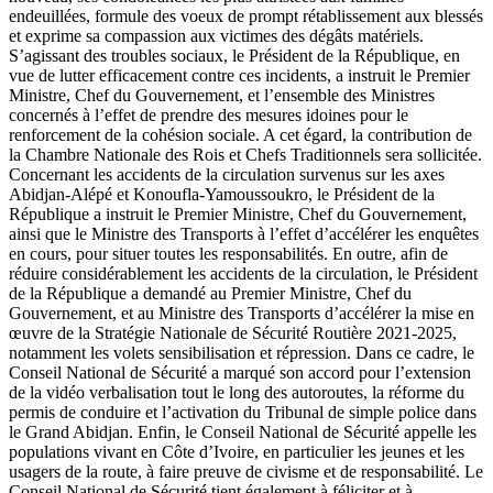
endeuillées, formule des voeux de prompt rétablissement aux blessés
et exprime sa compassion aux victimes des dégâts matériels.
S’agissant des troubles sociaux, le Président de la République, en
vue de lutter efficacement contre ces incidents, a instruit le Premier
Ministre, Chef du Gouvernement, et l’ensemble des Ministres
concernés à l’effet de prendre des mesures idoines pour le
renforcement de la cohésion sociale. A cet égard, la contribution de
la Chambre Nationale des Rois et Chefs Traditionnels sera sollicitée.
Concernant les accidents de la circulation survenus sur les axes
Abidjan-Alépé et Konoufla-Yamoussoukro, le Président de la
République a instruit le Premier Ministre, Chef du Gouvernement,
ainsi que le Ministre des Transports à l’effet d’accélérer les enquêtes
en cours, pour situer toutes les responsabilités. En outre, afin de
réduire considérablement les accidents de la circulation, le Président
de la République a demandé au Premier Ministre, Chef du
Gouvernement, et au Ministre des Transports d’accélérer la mise en
œuvre de la Stratégie Nationale de Sécurité Routière 2021-2025,
notamment les volets sensibilisation et répression. Dans ce cadre, le
Conseil National de Sécurité a marqué son accord pour l’extension
de la vidéo verbalisation tout le long des autoroutes, la réforme du
permis de conduire et l’activation du Tribunal de simple police dans
le Grand Abidjan. Enfin, le Conseil National de Sécurité appelle les
populations vivant en Côte d’Ivoire, en particulier les jeunes et les
usagers de la route, à faire preuve de civisme et de responsabilité. Le
Conseil National de Sécurité tient également à féliciter et à