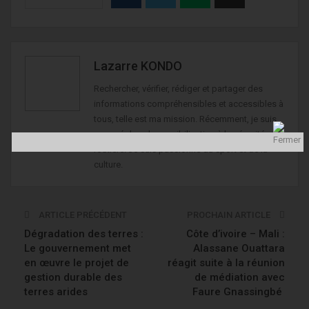
Lazarre KONDO
Rechercher, vérifier, rédiger et partager des
informations compréhensibles et accessibles à
tous, telle est ma mission. Récemment, je suis
engagé dans la sensibilisation à la sécurité
routière. Je suis passionné du sport et de la
culture.
ARTICLE PRÉCÉDENT
PROCHAIN ARTICLE
Dégradation des terres :
Côte d’ivoire – Mali :
Le gouvernement met
Alassane Ouattara
en œuvre le projet de
réagit suite à la réunion
gestion durable des
de médiation avec
terres arides
Faure Gnassingbé