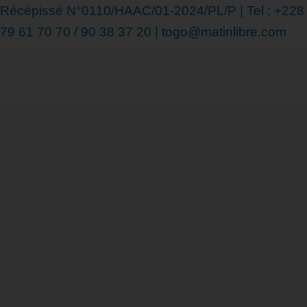
Récépissé N°0110/HAAC/01-2024/PL/P | Tel : +228
79 61 70 70 / 90 38 37 20 | togo@matinlibre.com