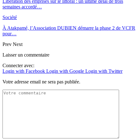
Libération des emprises sur le littoral : un ultime délai de trois
semaines accordé…
Société
À Atakpamé, l’Association DUBIEN démarre la phase 2 de VCFR
pour…
Prev
Next
Laisser un commentaire
Connecter avec:
Login with Facebook
Login with Google
Login with Twitter
Votre adresse email ne sera pas publiée.