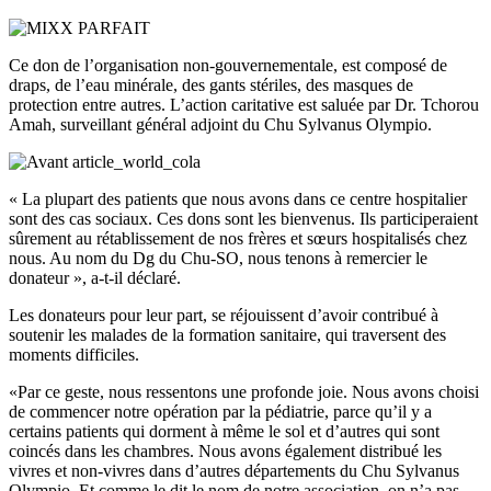
Ce don de l’organisation non-gouvernementale, est composé de
draps, de l’eau minérale, des gants stériles, des masques de
protection entre autres.
L’action caritative est saluée par Dr.
Tchorou
Amah
, surveillant général adjoint du Chu Sylvanus
Olympio
.
« La plupart des patients que nous avons dans ce centre hospitalier
sont des cas sociaux.
Ces dons sont les bienvenus.
Ils participeraient
sûrement au rétablissement de nos frères et sœurs hospitalisés chez
nous.
Au nom du Dg du
Chu-SO
, nous tenons à remercier le
donateur », a-t-il déclaré.
Les donateurs pour leur part, se réjouissent d’avoir contribué à
soutenir les malades de la formation sanitaire, qui traversent des
moments difficiles.
«Par
ce geste, nous ressentons une profonde joie.
Nous avons choisi
de commencer notre opération par la pédiatrie, parce qu’il y a
certains patients qui dorment à même le sol et d’autres qui sont
coincés dans les chambres.
Nous avons également distribué les
vivres et non-vivres dans d’autres départements du Chu Sylvanus
Olympio
.
Et comme le dit le nom de notre association, on n’a pas