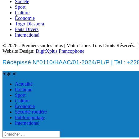
Société
Sport
Culture
Économie
Togo Diaspora
Faits Divers
International
© 2026 - Premiers sur les infos | Matin Libre. Tous Droits Réservés.
Website Design:
DigitXplus Francophone
Récépissé N°0110/HAAC/01-2024/PL/P | Tel : +228 
Sign in
Actualité
Politique
Sport
Culture
Économie
Sécurité routière
Publi-reportage
International