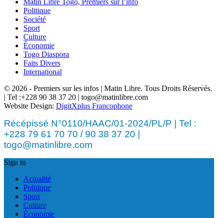
Matin Libre Togo, Premiers sur l’info
Politique
Société
Sport
Culture
Économie
Togo Diaspora
Faits Divers
International
© 2026 - Premiers sur les infos | Matin Libre. Tous Droits Réservés.
| Tel :+228 90 38 37 20 | togo@matinlibre.com
Website Design:
DigitXplus Francophone
Récépissé N°0110/HAAC/01-2024/PL/P | Tel :
+228 79 61 70 70 / 90 38 37 20 |
togo@matinlibre.com
Sign in
Actualité
Politique
Sport
Culture
Économie