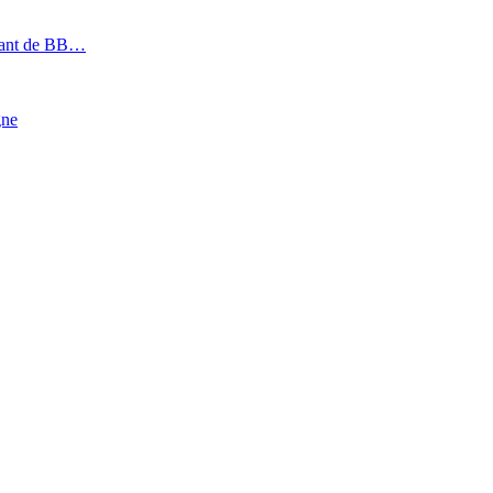
géant de BB…
gne