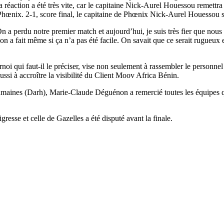
réaction a été très vite, car le capitaine Nick-Aurel Houessou remettra l
Phœnix. 2-1, score final, le capitaine de Phœnix Nick-Aurel Houessou sa
On a perdu notre premier match et aujourd’hui, je suis très fier que nou
’on a fait même si ça n’a pas été facile. On savait que ce serait rugueux e
rnoi qui faut-il le préciser, vise non seulement à rassembler le personnel
aussi à accroître la visibilité du Client Moov Africa Bénin.
 humaines (Darh), Marie-Claude Déguénon a remercié toutes les équipes qu
esse et celle de Gazelles a été disputé avant la finale.